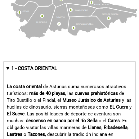
Costa oriental de Asturias
Picos de Europa
Montaña central de A
1 - COSTA ORIENTAL
La costa oriental
de Asturias suma numerosos atractivos
turísticos:
más de 40 playas
, las
cuevas prehistóricas
de
Tito Bustillo o el Pindal, el
Museo Jurásico de Asturias
y las
huellas de dinosaurio, sierras montañosas como
EL Cuera
y
El Sueve
. Las posibilidades de deporte de aventura son
muchas:
descenso en canoa por el río Sella
o el
Cares
. Es
obligado visitar las villas marineras de
Llanes
,
Ribadesella
,
Lastres
o
Tazones
, descubrir la tradición indiana en