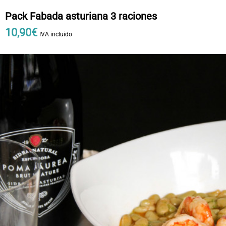
OFERTAS
Pack Fabada asturiana 3 raciones
CONTACTO
10
,
90
€
IVA incluido