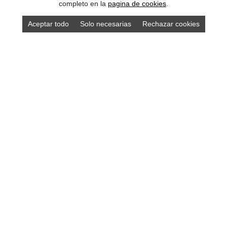
completo en la
pagina de cookies
.
Aceptar todo
Solo necesarias
Rechazar cookies
DISEÑO ASTURIAS
Diseño y desarrollo de páginas web • Tiendas online •
Marketing online • Diseño gráfico: logotipos, papelería,
folletos… • Merchandising • Imprenta • Fotografía y vídeo