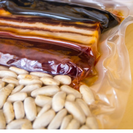
LOTES REGALO
FABES
QUESOS ASTURIANOS
CONSERVAS, PATÉS Y PLATOS
COCINADOS
SIDRA
VINOS
CERVEZAS ARTESANAS
REPOSTERÍA Y DULCES
ARROZ CON LECHE
LICORES / DESTILADOS
LIBROS
DECORACIÓN
AGENDA