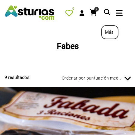
0
0
Más
Fabes
PORTADA
QUÉ HACER
ALOJAMIENTOS
9 resultados
RESTAURANTES
TURISMO ACTIVO
TIENDA
PORTADA / DESTACADO
TODOS LOS PRODUCTOS