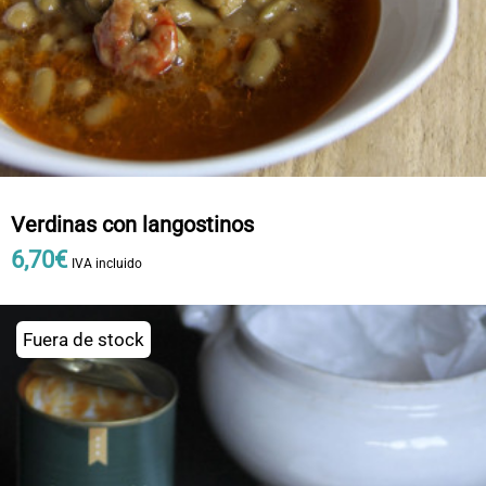
Verdinas con langostinos
6
,
70
€
IVA incluido
Fuera de stock