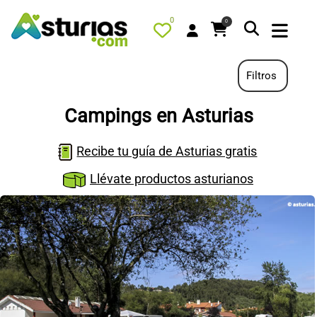
0
0
Filtros
Campings en Asturias
PORTADA
Recibe tu guía de Asturias gratis
QUÉ HACER
Llévate productos asturianos
ALOJAMIENTOS
RESTAURANTES
TURISMO ACTIVO
TIENDA
AGENDA
OFERTAS