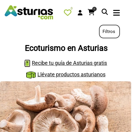
0
0
Filtros
Ecoturismo en Asturias
PORTADA
Recibe tu guía de Asturias gratis
QUÉ HACER
Llévate productos asturianos
ALOJAMIENTOS
RESTAURANTES
TURISMO ACTIVO
TIENDA
AGENDA
OFERTAS