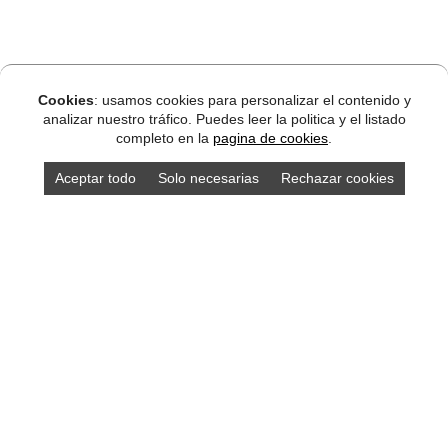
Cookies
: usamos cookies para personalizar el contenido y
analizar nuestro tráfico. Puedes leer la politica y el listado
completo en la
pagina de cookies
.
Aceptar todo
Solo necesarias
Rechazar cookies
Qué ver en Asturias
Qué ver en Asturias
localidades Asturias
localidades Asturias