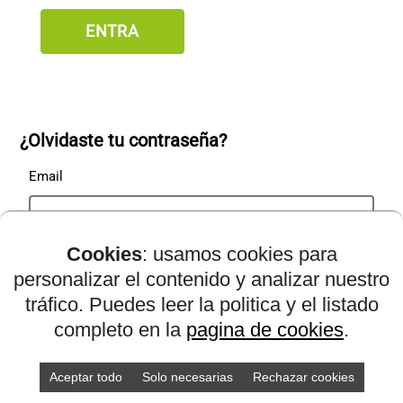
CONTACTO
¿Olvidaste tu contraseña?
Email
Cookies
: usamos cookies para
personalizar el contenido y analizar nuestro
tráfico. Puedes leer la politica y el listado
Introduce tu correo electrónico y te enviaremos el enlace
completo en la
pagina de cookies
.
para restablecer la contraseña.
Aceptar todo
Solo necesarias
Rechazar cookies