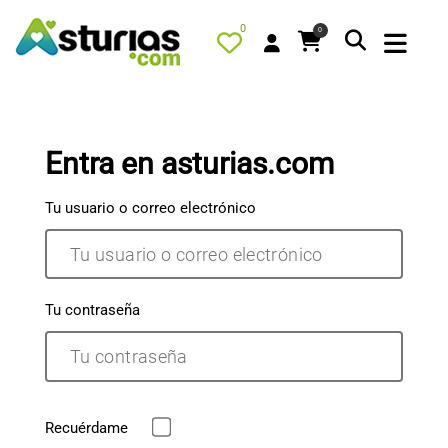
0
0
Entra en asturias.com
PORTADA
Tu usuario o correo electrónico
QUÉ HACER
ALOJAMIENTOS
RESTAURANTES
Tu contraseña
TURISMO ACTIVO
TIENDA
AGENDA
OFERTAS
Recuérdame