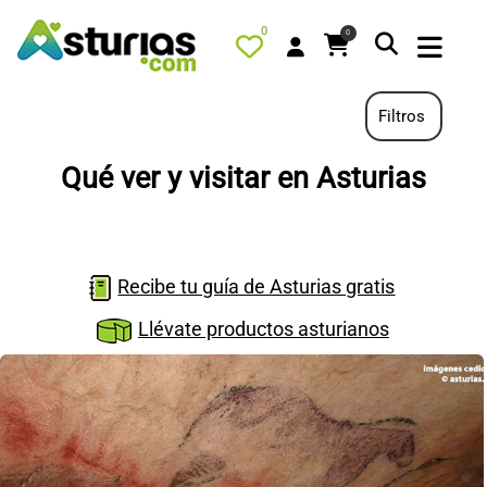
0
0
Filtros
Qué ver y visitar en Asturias
PORTADA
QUÉ HACER
ALOJAMIENTOS
Recibe tu guía de Asturias gratis
RESTAURANTES
Llévate productos asturianos
TURISMO ACTIVO
TIENDA
AGENDA
OFERTAS