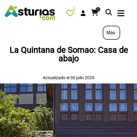
0
0
Más
La Quintana de Somao: Casa de
PORTADA
abajo
QUÉ HACER
ALOJAMIENTOS
Actualizado el 30 julio 2026
RESTAURANTES
TURISMO ACTIVO
TIENDA
AGENDA
OFERTAS