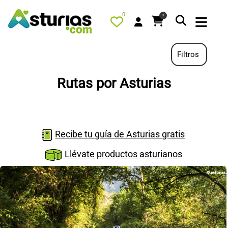
0
0
Filtros
Rutas por Asturias
PORTADA
QUÉ HACER
ALOJAMIENTOS
Recibe tu guía de Asturias gratis
RESTAURANTES
Llévate productos asturianos
TURISMO ACTIVO
TIENDA
AGENDA
OFERTAS