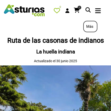
0
0
Más
Ruta de las casonas de indianos
PORTADA
La huella indiana
QUÉ HACER
Actualizado el 30 junio 2025
ALOJAMIENTOS
RESTAURANTES
TURISMO ACTIVO
TIENDA
AGENDA
OFERTAS