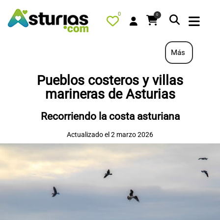
0
0
Más
Pueblos costeros y villas
PORTADA
marineras de Asturias
QUÉ HACER
Recorriendo la costa asturiana
ALOJAMIENTOS
Actualizado el 2 marzo 2026
RESTAURANTES
TURISMO ACTIVO
TIENDA
AGENDA
OFERTAS