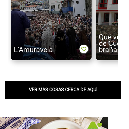
Qué ver e
de Cudill
L’Amuravela
brañas.
VER MÁS COSAS CERCA DE AQUÍ