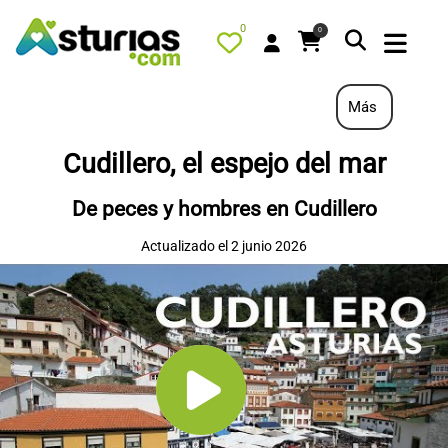
0
0
Más
Cudillero, el espejo del mar
PORTADA
De peces y hombres en Cudillero
QUÉ HACER
Actualizado el 2 junio 2026
ALOJAMIENTOS
RESTAURANTES
TURISMO ACTIVO
TIENDA
AGENDA
OFERTAS