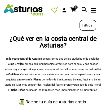
0
0
Filtros
¿Qué ver en la costa central de
PORTADA
Asturias?
QUÉ HACER
En
la costa central de Asturias
encontramos dos de las ciudades más pobladas:
ALOJAMIENTOS
Gijón
y
Avilés
, ambas con innumerables atractivos para el ocio, y con cascos
RESTAURANTES
urbanos que sorprenden por su encanto marítimo. Villas marineras como
Luanco
o
Cudillero
añaden más atractivos a esta costa con un variado patrimonio y una
TURISMO ACTIVO
exquisita gastronomía.
Playas
como las de San Lorenzo, Salinas, Aguilar o Santa
TIENDA
María del Mar, muy concurridas, hablan del fuerte arraigo veraniego de este litoral.
El
Cabo Peñas
es uno de los miradores más impresionantes del Cantábrico.
AGENDA
OFERTAS
Recibe tu guía de Asturias gratis