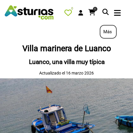
0
0
Más
Villa marinera de Luanco
PORTADA
Luanco, una villa muy típica
QUÉ HACER
Actualizado el 16 marzo 2026
ALOJAMIENTOS
RESTAURANTES
TURISMO ACTIVO
TIENDA
AGENDA
OFERTAS