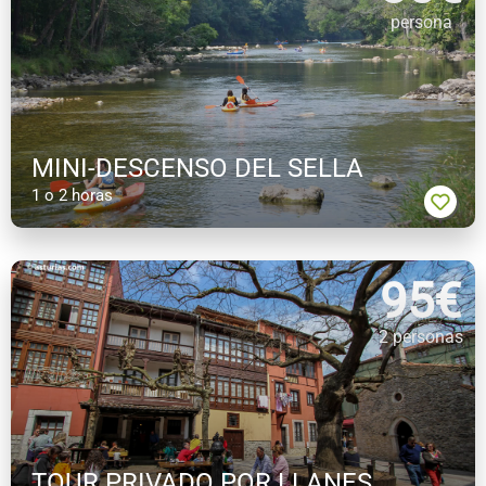
persona
MINI-DESCENSO DEL SELLA
1 o 2 horas
95
€
2 personas
TOUR PRIVADO POR LLANES