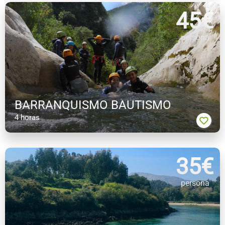
45
€
persona
BARRANQUISMO BAUTISMO
4 horas
35
€
persona