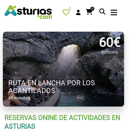
0
0
60
€
persona
PORTADA
QUÉ HACER
ALOJAMIENTOS
RUTA EN LANCHA POR LOS
RESTAURANTES
ACANTILADOS
TURISMO ACTIVO
60 minutos
TIENDA
AGENDA
RESERVAS ONINE DE ACTIVIDADES EN
OFERTAS
ASTURIAS