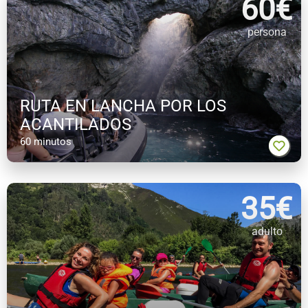
60
€
persona
RUTA EN LANCHA POR LOS
ACANTILADOS
60 minutos
35
€
adulto