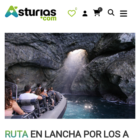
0
0
PORTADA
QUÉ HACER
ALOJAMIENTOS
RESTAURANTES
TURISMO ACTIVO
TIENDA
AGENDA
RUTA
EN LANCHA POR LOS A
OFERTAS