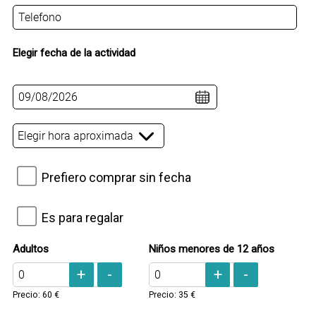
T
i
e
l
l
*
é
Elegir fecha de la actividad
f
o
F
n
e
o
c
*
h
H
a
o
n
r
u
s
a
e
Prefiero comprar sin fecha
i
*
v
n
a
f
r
*
Es para regalar
e
e
c
g
h
a
a
N
P
Adultos
Niños menores de 12 años
a
l
d
i
i
+
-
+
-
a
u
ñ
c
r
l
o
n
Precio: 60 €
Precio: 35 €
t
s
i
o
c