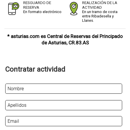
RESGUARDO DE
REALIZACIÓN DE LA
RESERVA
ACTIVIDAD
En formato electrónico
En un tramo de costa
entre Ribadesella y
Llanes.
* asturias.com es Central de Reservas del Principado
de Asturias, CR.83.AS
Contratar actividad
N
o
m
b
r
E
e
m
*
a