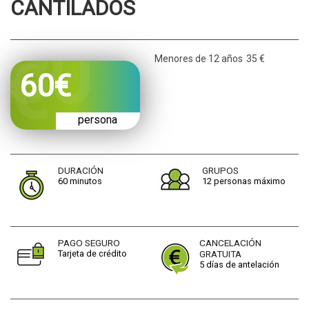
CANTILADOS
CONTACTO
Menores de 12 años
35 €
60
€
persona
DURACIÓN
GRUPOS
60 minutos
12 personas máximo
PAGO SEGURO
CANCELACIÓN
Tarjeta de crédito
GRATUITA
5 días de antelación