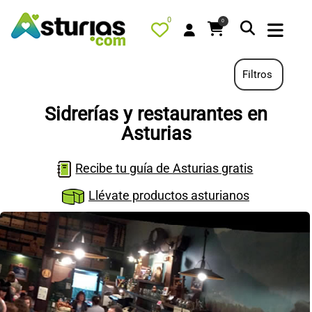
0
0
Filtros
Sidrerías y restaurantes en
PORTADA
Asturias
QUÉ HACER
Recibe tu guía de Asturias gratis
ALOJAMIENTOS
Llévate productos asturianos
RESTAURANTES
TURISMO ACTIVO
TIENDA
AGENDA
OFERTAS