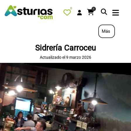
0
0
Más
Sidrería Carroceu
PORTADA
Actualizado el 9 marzo 2026
QUÉ HACER
ALOJAMIENTOS
RESTAURANTES
TURISMO ACTIVO
TIENDA
AGENDA
OFERTAS