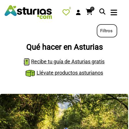
0
0
Filtros
Qué hacer en Asturias
PORTADA
Recibe tu guía de Asturias gratis
QUÉ HACER
Llévate productos asturianos
ALOJAMIENTOS
RESTAURANTES
TURISMO ACTIVO
TIENDA
AGENDA
OFERTAS