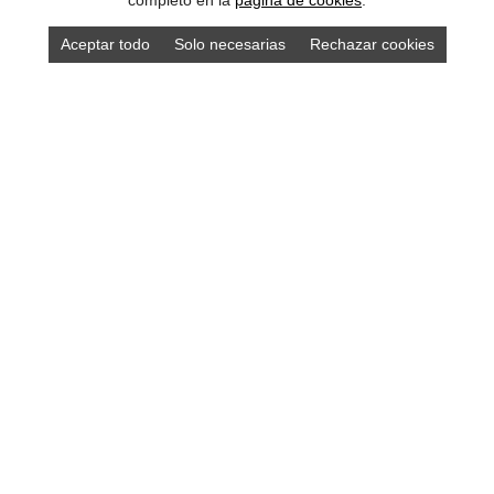
completo en la
pagina de cookies
.
Aceptar todo
Solo necesarias
Rechazar cookies
Compra los mejores productos asturianos en
nuestra tienda