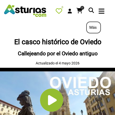
0
0
Más
El casco histórico de Oviedo
PORTADA
Callejeando por el Oviedo antiguo
QUÉ HACER
Actualizado el 4 mayo 2026
ALOJAMIENTOS
RESTAURANTES
TURISMO ACTIVO
TIENDA
AGENDA
OFERTAS