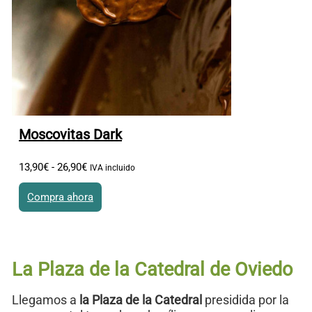
Moscovitas Dark
13
,
90
€
-
26
,
90
€
Rango de precios: desde 13
,
90
€ hasta 26
,
90
€
IVA incluido
Compra ahora
Este producto tiene múltiples variantes. Las opciones se
pueden elegir en la página de producto
La Plaza de la Catedral de Oviedo
Llegamos a
la Plaza de la Catedral
presidida por la