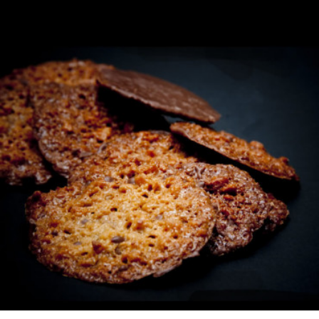
LOTES REGALO
FABES
QUESOS ASTURIANOS
CONSERVAS, PATÉS Y PLATOS
COCINADOS
SIDRA
VINOS
CERVEZAS ARTESANAS
REPOSTERÍA Y DULCES
ARROZ CON LECHE
LICORES / DESTILADOS
LIBROS
DECORACIÓN
AGENDA