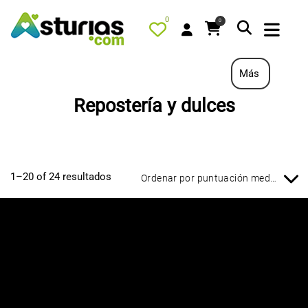
0
0
Más
Repostería y dulces
PORTADA
QUÉ HACER
ALOJAMIENTOS
1–20 of 24 resultados
RESTAURANTES
TURISMO ACTIVO
TIENDA
PORTADA / DESTACADO
TODOS LOS PRODUCTOS