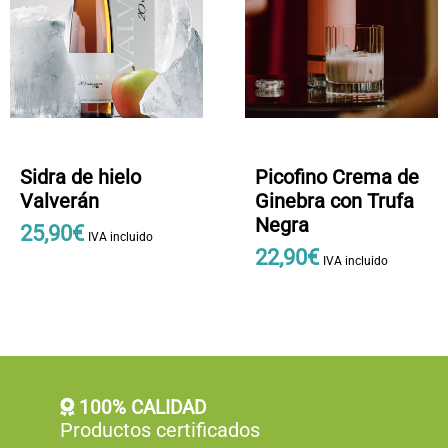
Sidra de hielo
Picofino Crema de
Valverán
Ginebra con Trufa
Negra
25
,
90
€
IVA incluido
22
,
90
€
IVA incluido
100% CALIDAD
Productos certificados