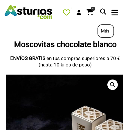
0
0
Más
Moscovitas chocolate blanco
PORTADA
ENVÍOS GRATIS
en tus compras superiores a 70 €
QUÉ HACER
(hasta 10 kilos de peso)
ALOJAMIENTOS
RESTAURANTES
TURISMO ACTIVO
TIENDA
PORTADA / DESTACADO
TODOS LOS PRODUCTOS