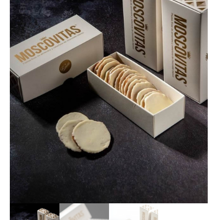
LOTES REGALO
FABES
QUESOS ASTURIANOS
CONSERVAS, PATÉS Y PLATOS
COCINADOS
SIDRA
VINOS
CERVEZAS ARTESANAS
REPOSTERÍA Y DULCES
ARROZ CON LECHE
LICORES / DESTILADOS
LIBROS
DECORACIÓN
AGENDA