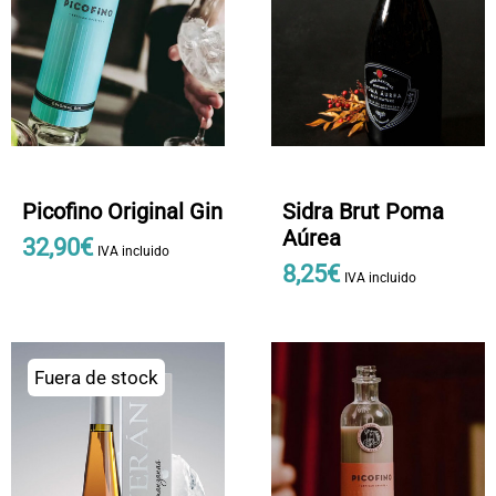
Picofino Original Gin
Sidra Brut Poma
Aúrea
32
,
90
€
IVA incluido
8
,
25
€
IVA incluido
Fuera de stock