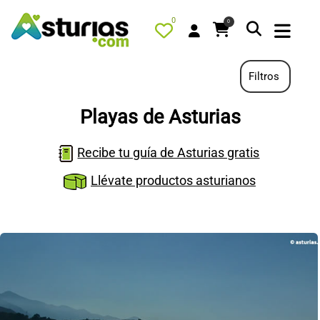
0
0
Filtros
Playas de Asturias
PORTADA
Recibe tu guía de Asturias gratis
QUÉ HACER
Llévate productos asturianos
ALOJAMIENTOS
RESTAURANTES
TURISMO ACTIVO
TIENDA
AGENDA
OFERTAS