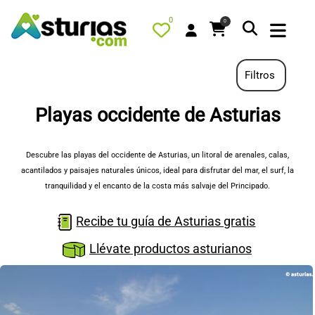
0
0
Filtros
Playas occidente de Asturias
PORTADA
QUÉ HACER
Descubre las playas del occidente de Asturias, un litoral de arenales, calas,
acantilados y paisajes naturales únicos, ideal para disfrutar del mar, el surf, la
ALOJAMIENTOS
tranquilidad y el encanto de la costa más salvaje del Principado.
RESTAURANTES
Recibe tu guía de Asturias gratis
TURISMO ACTIVO
Llévate productos asturianos
TIENDA
AGENDA
OFERTAS