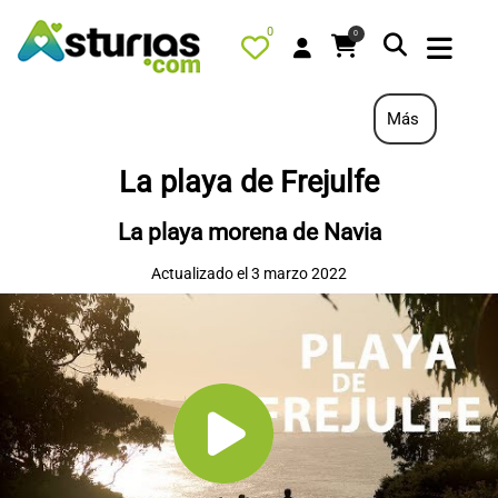
0
0
Más
La playa de Frejulfe
PORTADA
La playa morena de Navia
QUÉ HACER
Actualizado el 3 marzo 2022
ALOJAMIENTOS
RESTAURANTES
TURISMO ACTIVO
TIENDA
AGENDA
OFERTAS