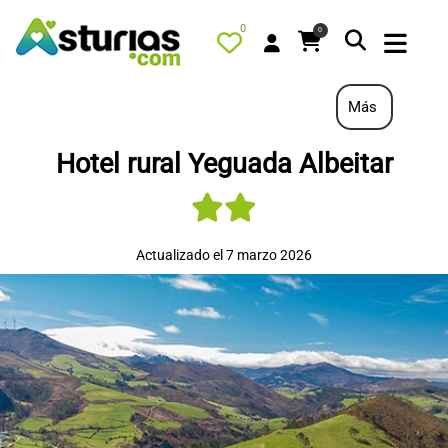
0
0
Más
Hotel rural Yeguada Albeitar
PORTADA
QUÉ HACER
ALOJAMIENTOS
Actualizado el 7 marzo 2026
RESTAURANTES
TURISMO ACTIVO
TIENDA
AGENDA
OFERTAS