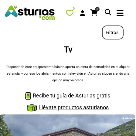
0
0
Filtros
Tv
PORTADA
QUÉ HACER
Disponer de este equipamiento básico aporta un extra de comodidad en cualquier
estancia, y por eso los alojamientos con televisión en Asturias siguen siendo una
ALOJAMIENTOS
opción muy valorada.
RESTAURANTES
Recibe tu guía de Asturias gratis
TURISMO ACTIVO
Llévate productos asturianos
TIENDA
AGENDA
OFERTAS