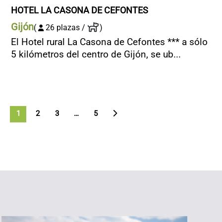
HOTEL LA CASONA DE CEFONTES
Gijón
(
26 plazas /
)
El Hotel rural La Casona de Cefontes *** a sólo
5 kilómetros del centro de Gijón, se ub...
1
2
3
>
…
5