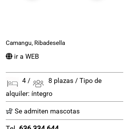
Camangu
,
Ribadesella
ir a WEB
4 /
8 plazas / Tipo de
alquiler: íntegro
Se admiten mascotas
Tel.
636 334 644