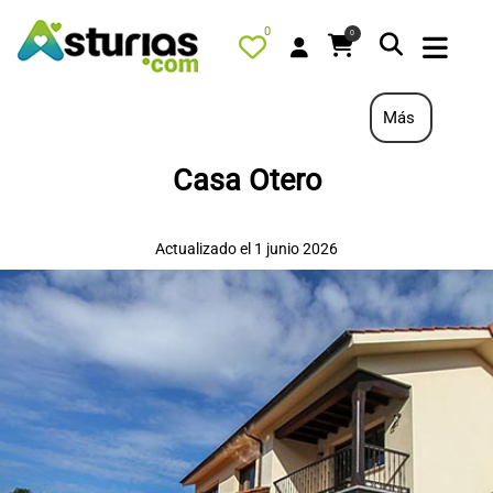
0
0
Más
Casa Otero
PORTADA
QUÉ HACER
Actualizado el 1 junio 2026
ALOJAMIENTOS
RESTAURANTES
TURISMO ACTIVO
TIENDA
AGENDA
OFERTAS