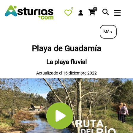
0
0
Más
Playa de Guadamía
PORTADA
La playa fluvial
QUÉ HACER
Actualizado el 16 diciembre 2022
ALOJAMIENTOS
RESTAURANTES
TURISMO ACTIVO
TIENDA
AGENDA
OFERTAS