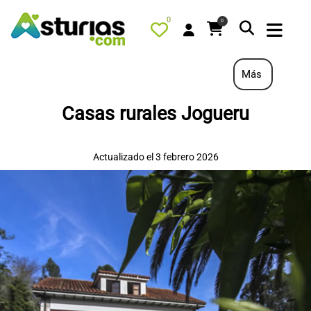
0
0
Más
Casas rurales Jogueru
PORTADA
QUÉ HACER
Actualizado el 3 febrero 2026
ALOJAMIENTOS
RESTAURANTES
TURISMO ACTIVO
TIENDA
AGENDA
OFERTAS