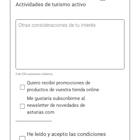
Actividades de turismo activo
O
t
r
a
s
c
o
n
0 de 250 caracteres máximos
s
Quiero recibir promociones de
i
productos de vuestra tienda online
d
e
Me gustaría subscribirme al
r
newsletter de novedades de
a
asturias.com
c
-----------------------------
i
o
He leído y acepto las condiciones
n
*