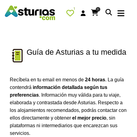
1
0
Guía de Asturias a tu medida
PORTADA
QUÉ HACER
Recíbela en tu email en menos de
24 horas
. La guía
ALOJAMIENTOS
contendrá
información detallada según tus
RESTAURANTES
preferencias
. Información muy válida para tu viaje,
elaborada y contrastada desde Asturias. Respecto a
TURISMO ACTIVO
los alojamientos recomendados, podrás contactar con
TIENDA
ellos directamente y obtener
el mejor precio
, sin
plataformas ni intermediarios que encarezcan sus
AGENDA
servicios.