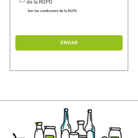
de la RGPD
e
leer las condiciones de la RGPD
s
d
e
t
u
i
n
t
e
r
é
s