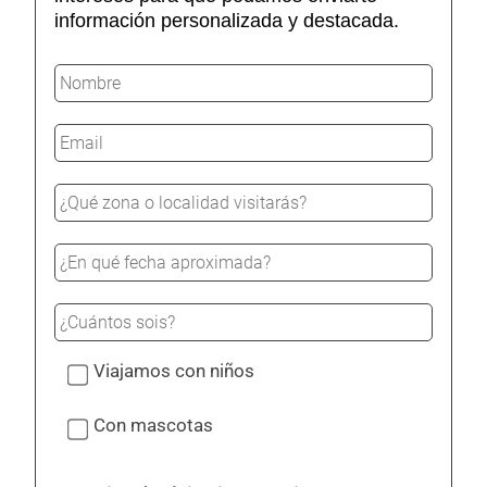
información personalizada y destacada.
N
o
m
E
b
m
r
a
e
*
i
l
*
Viajamos con niños
Con mascotas