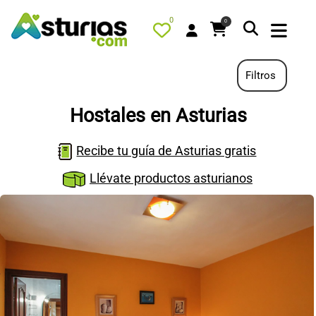
0
0
Filtros
Hostales en Asturias
PORTADA
Recibe tu guía de Asturias gratis
QUÉ HACER
Llévate productos asturianos
ALOJAMIENTOS
RESTAURANTES
TURISMO ACTIVO
TIENDA
AGENDA
OFERTAS