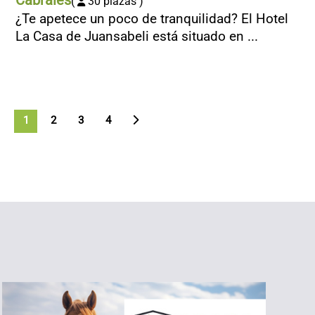
Cabrales
(
30 plazas )
¿Te apetece un poco de tranquilidad? El Hotel
La Casa de Juansabeli está situado en ...
1
2
>
3
4