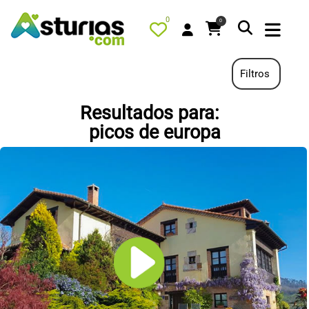
0
0
Filtros
Resultados para:
PORTADA
picos de europa
QUÉ HACER
ALOJAMIENTOS
RESTAURANTES
TURISMO ACTIVO
TIENDA
AGENDA
OFERTAS