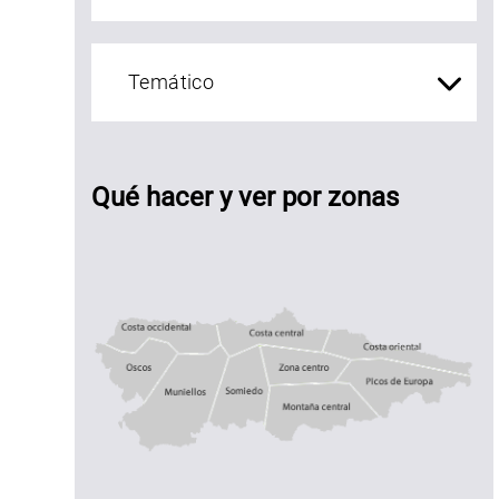
amping
Qué hacer y ver por zonas
ovadonga
Costa central
Costa occidental
Costa oriental
Oscos
Muniellos
zona centro
Somiedo
Montaña central
Picos de Euro