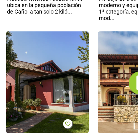
ubica en la pequeña población
moderno y equi
de Caño, a tan solo 2 kiló...
1ª categoría, e
mod...
Hotel
rural El
Pagadín