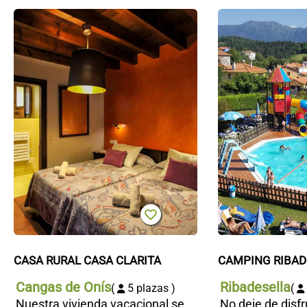
Casa
rural
Casa
Clarita
CASA RURAL CASA CLARITA
CAMPING RIBAD
Cangas de Onís
Ribadesella
(
5 plazas )
(
Nuestra vivienda vacacional se
No deje de disfr