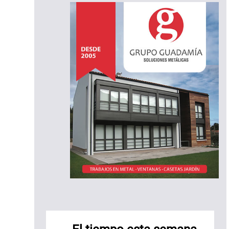
otel
ural
l
spino