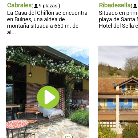
Cabrales
Ribadesella
(
9 plazas )
(
La Casa del Chiflón se encuentra
Situado en prime
en Bulnes, una aldea de
playa de Santa 
montaña situada a 650 m. de
Hotel del Sella e
al...
Apartamentos
Rincón de San
Martín