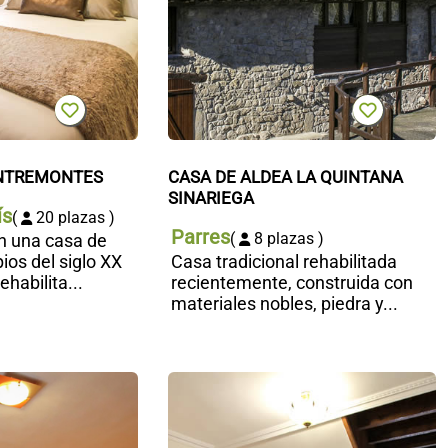
ENTREMONTES
CASA DE ALDEA LA QUINTANA 
SINARIEGA
ís
(
20 plazas )
Parres
(
8 plazas )
n una casa de
pios del siglo XX
Casa tradicional rehabilitada
habilita...
recientemente, construida con
materiales nobles, piedra y...
Alojamientos
H
Fermín
r
E
E