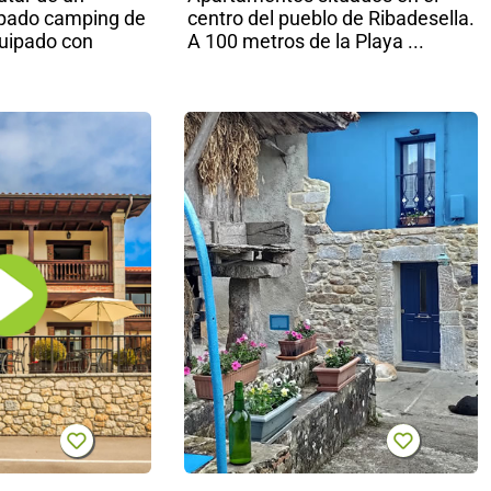
pado camping de
centro del pueblo de Ribadesella.
quipado con
A 100 metros de la Playa ...
Hotel
C
rural
L
Andrín
d
Í