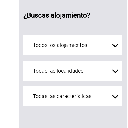
¿Buscas alojamiento?
Alojamientos Asturias
localidades Asturias
asa de
ldea La
uintana
inariega