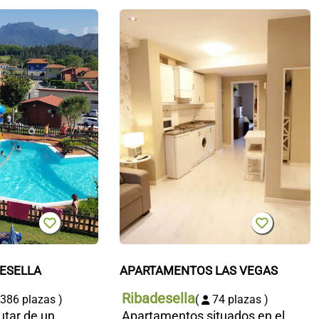
Camping
A
Ribadesella
L
ESELLA
APARTAMENTOS LAS VEGAS
Ribadesella
386 plazas )
(
74 plazas )
utar de un
Apartamentos situados en el