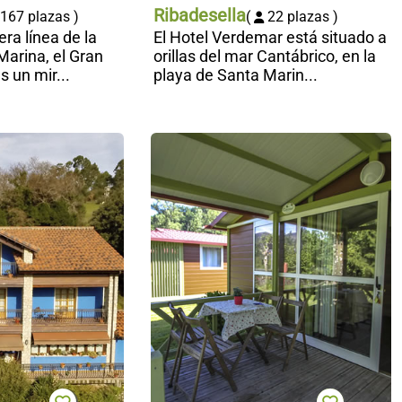
Ribadesella
167 plazas )
(
22 plazas )
ra línea de la
El Hotel Verdemar está situado a
Marina, el Gran
orillas del mar Cantábrico, en la
s un mir...
playa de Santa Marin...
Apartamentos
C
El Corberu
C