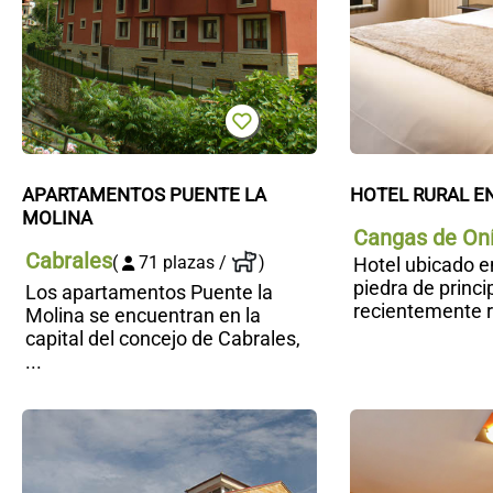
APARTAMENTOS PUENTE LA 
HOTEL RURAL 
MOLINA
Cangas de On
Cabrales
(
71 plazas /
)
Hotel ubicado e
piedra de princi
Los apartamentos Puente la
recientemente re
Molina se encuentran en la
capital del concejo de Cabrales,
...
Hotel
Don
Pepe