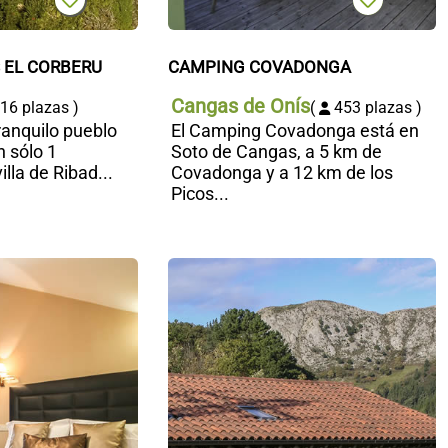
 EL CORBERU
CAMPING COVADONGA
Cangas de Onís
16 plazas )
(
453 plazas )
ranquilo pueblo
El Camping Covadonga está en
n sólo 1
Soto de Cangas, a 5 km de
illa de Ribad...
Covadonga y a 12 km de los
Picos...
Hotel rural
C
Entremontes
a
Q
S