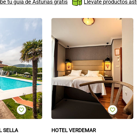
be tu guía de Asturias gratis
Llévate productos ast
Gran
H
Hotel
V
del
Sella
L SELLA
HOTEL VERDEMAR