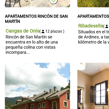
APARTAMENTOS RINCÓN DE SAN 
APARTAMENTOS
MARTÍN
Ribadesella
(
Cangas de Onís
(
12 plazas )
Situados en el t
Rincón de San Martín se
de Ardines, a ta
encuentra en lo alto de una
kilómetro de la v
pequeña colina con vistas
incompara...
Apartamentos
Puente la
Molina