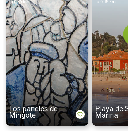
a 0,36 km
a 0,45 km
Los paneles de
Playa de S
Mingote
Marina