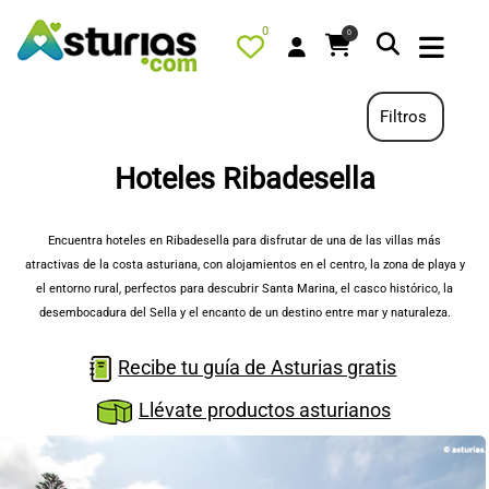
0
0
Filtros
Hoteles Ribadesella
PORTADA
QUÉ HACER
Encuentra hoteles en Ribadesella para disfrutar de una de las villas más
atractivas de la costa asturiana, con alojamientos en el centro, la zona de playa y
ALOJAMIENTOS
el entorno rural, perfectos para descubrir Santa Marina, el casco histórico, la
RESTAURANTES
desembocadura del Sella y el encanto de un destino entre mar y naturaleza.
TURISMO ACTIVO
Recibe tu guía de Asturias gratis
TIENDA
Llévate productos asturianos
AGENDA
OFERTAS