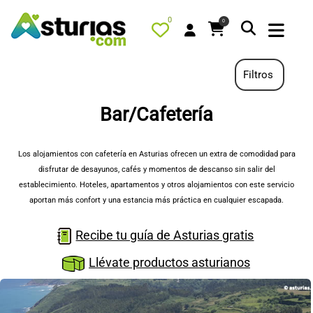
0
0
Filtros
Bar/Cafetería
PORTADA
QUÉ HACER
Los alojamientos con cafetería en Asturias ofrecen un extra de comodidad para
disfrutar de desayunos, cafés y momentos de descanso sin salir del
ALOJAMIENTOS
establecimiento. Hoteles, apartamentos y otros alojamientos con este servicio
RESTAURANTES
aportan más confort y una estancia más práctica en cualquier escapada.
TURISMO ACTIVO
Recibe tu guía de Asturias gratis
TIENDA
Llévate productos asturianos
AGENDA
OFERTAS