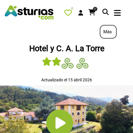
0
0
Más
Hotel y C. A. La Torre
PORTADA
QUÉ HACER
ALOJAMIENTOS
Actualizado el 15 abril 2026
RESTAURANTES
TURISMO ACTIVO
TIENDA
AGENDA
OFERTAS