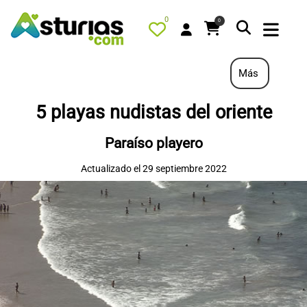
0
0
Más
5 playas nudistas del oriente
PORTADA
Paraíso playero
QUÉ HACER
Actualizado el 29 septiembre 2022
ALOJAMIENTOS
RESTAURANTES
TURISMO ACTIVO
TIENDA
AGENDA
OFERTAS