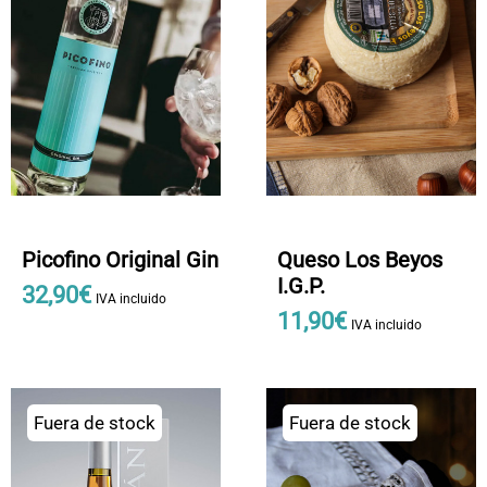
Picofino Original Gin
Queso Los Beyos
I.G.P.
32
,
90
€
IVA incluido
11
,
90
€
IVA incluido
Fuera de stock
Fuera de stock