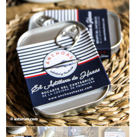
LOTES REGALO
FABES
QUESOS ASTURIANOS
CONSERVAS, PATÉS Y PLATOS
COCINADOS
SIDRA
VINOS
CERVEZAS ARTESANAS
REPOSTERÍA Y DULCES
ARROZ CON LECHE
LICORES / DESTILADOS
LIBROS
DECORACIÓN
AGENDA