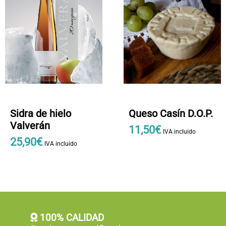
Sidra de hielo
Queso Casín D.O.P.
Valverán
11
,
50
€
IVA incluido
25
,
90
€
IVA incluido
100% CALIDAD