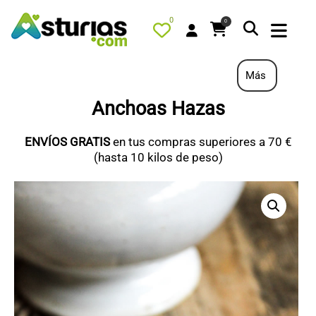
0
0
Más
Anchoas Hazas
PORTADA
ENVÍOS GRATIS
en tus compras superiores a 70 €
QUÉ HACER
(hasta 10 kilos de peso)
ALOJAMIENTOS
RESTAURANTES
TURISMO ACTIVO
TIENDA
PORTADA / DESTACADO
TODOS LOS PRODUCTOS