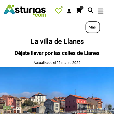
0
0
Más
La villa de Llanes
PORTADA
Déjate llevar por las calles de Llanes
QUÉ HACER
Actualizado el 25 marzo 2026
ALOJAMIENTOS
RESTAURANTES
TURISMO ACTIVO
TIENDA
AGENDA
OFERTAS