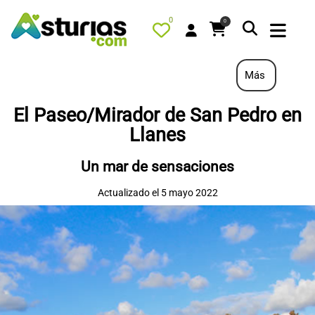
0
0
Más
El Paseo/Mirador de San Pedro en
PORTADA
Llanes
QUÉ HACER
Un mar de sensaciones
ALOJAMIENTOS
Actualizado el 5 mayo 2022
RESTAURANTES
TURISMO ACTIVO
TIENDA
AGENDA
OFERTAS