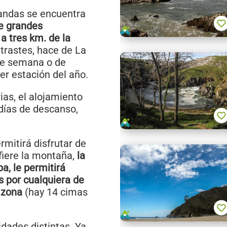
randas se encuentra
de grandes
 a tres km. de la
ntrastes, hace de La
 de semana o de
r estación del año.
ias, el alojamiento
 días de descanso,
rmitirá disfrutar de
fiere la montaña,
la
a, le permitirá
s por cualquiera de
 zona
(hay 14 cimas
dades distintas. Ya