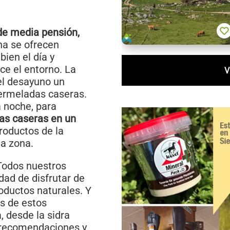
de media pensión,
na se ofrecen
ien el día y
ce el entorno. La
V
el desayuno un
ermeladas caseras.
a noche, para
as caseras en un
productos de la
la zona.
 Todos nuestros
idad de disfrutar de
roductos naturales. Y
s de estos
, desde la sidra
s recomendaciones y