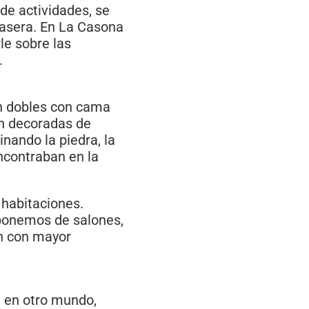
 de actividades, se
casera. En La Casona
le sobre las
.
on dobles con cama
án decoradas de
nando la piedra, la
ncontraban en la
 habitaciones.
sponemos de salones,
ón con mayor
á en otro mundo,