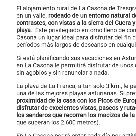
El alojamiento rural de La Casona de Tresg
en un valle,
rodeado de un entorno natural 
contrastes, con vistas a la sierra del Cuera y
playa
. Este privilegiado entorno lleno de co
Casona un lugar ideal para disfrutar del fin
períodos más largos de descanso en cualquie
Si está planificando sus vacaciones en Astur
en La Casona le permitirá disfrutar de unos
sin agobios y sin renunciar a nada.
La playa de La Franca, a tan solo 3 km., le pe
una de las mejores playas asturianas. Si pre
proximidad de la casa con los Picos de Europ
disfrutar de excelentes vistas, paseos y ruta
los senderos que recorren los macizos de la
que superan los 2.600 metros).
En La Casona podrá optar cada día por activi