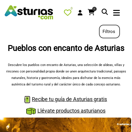
0
0
Filtros
Pueblos con encanto de Asturias
PORTADA
QUÉ HACER
Descubre los pueblos con encanto de Asturias, una selección de aldeas, villas y
rincones con personalidad propia donde se unen arquitectura tradicional, paisajes
ALOJAMIENTOS
naturales, historia y gastronomía, ideales para disfrutar de la esencia más
RESTAURANTES
auténtica del turismo rural y del carácter único de cada concejo asturiano.
TURISMO ACTIVO
Recibe tu guía de Asturias gratis
TIENDA
Llévate productos asturianos
AGENDA
OFERTAS