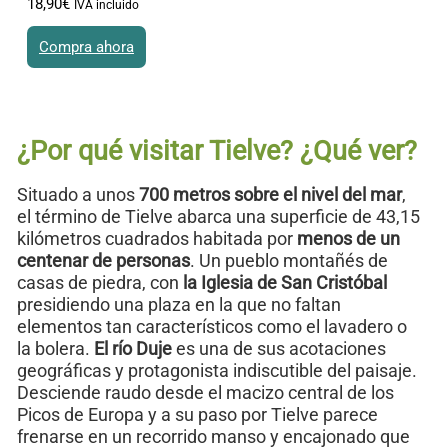
18
,
90
€
IVA incluido
Compra ahora
Este producto tiene múltiples variantes. Las opciones se
pueden elegir en la página de producto
¿Por qué visitar Tielve? ¿Qué ver?
Situado a unos
700 metros
sobre el nivel del mar
,
el término de Tielve abarca una superficie de 43,15
kilómetros cuadrados habitada por
menos de un
centenar de personas
. Un pueblo montañés de
casas de piedra, con
la Iglesia de San Cristóbal
presidiendo una plaza en la que no faltan
elementos tan característicos como el lavadero o
la bolera.
El río Duje
es una de sus acotaciones
geográficas y protagonista indiscutible del paisaje.
Desciende raudo desde el macizo central de los
Picos de Europa y a su paso por Tielve parece
frenarse en un recorrido manso y encajonado que