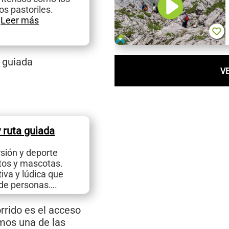
os pastoriles.
…
Leer más
 guiada
V
 ruta guiada
rsión y deporte
ltos y mascotas.
iva y lúdica que
 de personas….
rrido es el acceso
mos una de las