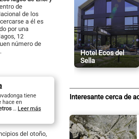
centro de
acional de los
cercarse a él es
do por una
lagos, 12
 buen número de
.
Hotel Ecos del
Sella
a
Covadonga tiene
Interesante cerca de a
se hace en
etros
…
Leer más
ncipios del otoño,