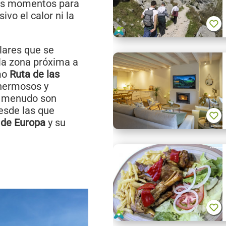
res momentos para
ivo el calor ni la
lares que se
 la zona próxima a
mo
Ruta de las
 hermosos y
a menudo son
esde las que
 de Europa
y su