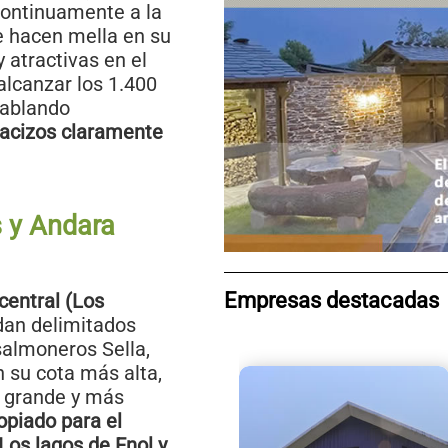
 continuamente a la
ue hacen mella en su
 atractivas en el
alcanzar los 1.400
hablando
acizos claramente
s y Andara
Empresas destacadas
central (Los
dan delimitados
 salmoneros Sella,
n su cota más alta,
s grande y más
opiado para el
Los lagos de Enol y