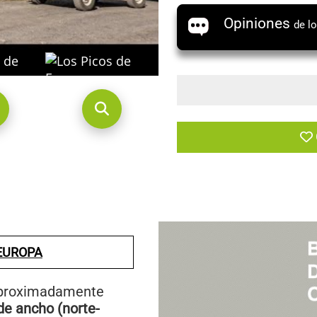
Opiniones
de l
 EUROPA
 aproximadamente
de ancho (norte-