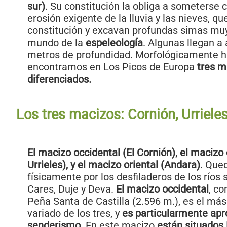
sur)
. Su constitución la obliga a someterse
erosión exigente de la lluvia y las nieves, q
constitución y excavan profundas simas muy
mundo de la
espeleología
. Algunas llegan a 
metros de profundidad. Morfológicamente 
encontramos en Los Picos de Europa
tres m
diferenciados.
Los tres macizos: Cornión, Urriele
El macizo occidental (El Cornión), el macizo 
Urrieles), y el macizo oriental (Andara)
. Que
físicamente por los desfiladeros de los ríos
Cares, Duje y Deva.
El macizo occidental
, co
Peña Santa de Castilla (2.596 m.), es el má
variado de los tres, y
es particularmente apr
senderismo
. En este macizo
están situados 