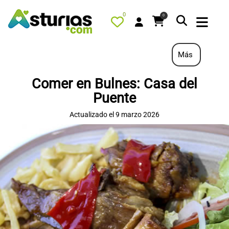
0
0
Más
Comer en Bulnes: Casa del
PORTADA
Puente
QUÉ HACER
Actualizado el 9 marzo 2026
ALOJAMIENTOS
RESTAURANTES
TURISMO ACTIVO
TIENDA
AGENDA
OFERTAS