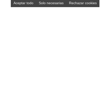
Aceptar todo
Solo necesarias
Rechazar cookies
DISEÑO ASTURIAS
Diseño y desarrollo de páginas web • Tiendas online •
Marketing online • Diseño gráfico: logotipos, papelería,