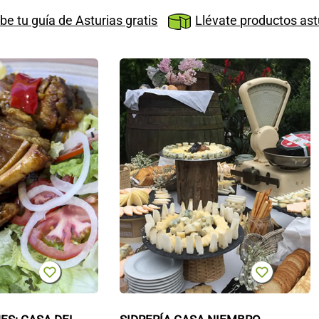
be tu guía de Asturias gratis
Llévate productos ast
Comer
S
en
C
Bulnes:
N
Casa
del
Puente