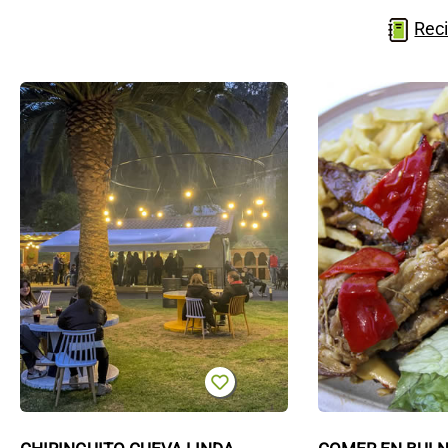
Reci
Chiringuito
Cueva
Linda