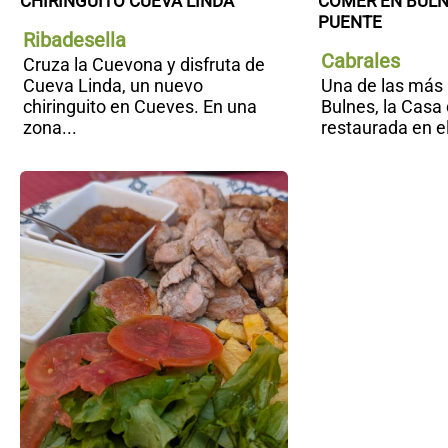
CHIRINGUITO CUEVA LINDA
COMER EN BULNE
PUENTE
Ribadesella
Cabrales
Cruza la Cuevona y disfruta de
Cueva Linda, un nuevo
Una de las más 
chiringuito en Cueves. En una
Bulnes, la Casa 
zona...
restaurada en el
Vinatería
Restaurante
L’Antoxu