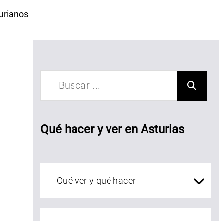
urianos
idrería
asa
iembro
Qué hacer y ver en Asturias
Qué ver en Asturias
localidades Asturias