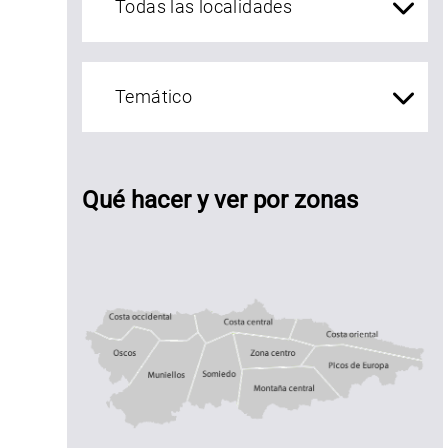
Qué hacer y ver por zonas
Costa central
Costa occidental
Costa oriental
Oscos
Muniellos
zona centro
Somiedo
Montaña central
Picos de Euro