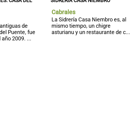
S: CASA DEL 
SIDRERÍA CASA NIEMBRO
Cabrales
La Sidrería Casa Niembro es, al
antiguas de
mismo tiempo, un chigre
del Puente, fue
asturianu y un restaurante de c...
 año 2009. ...