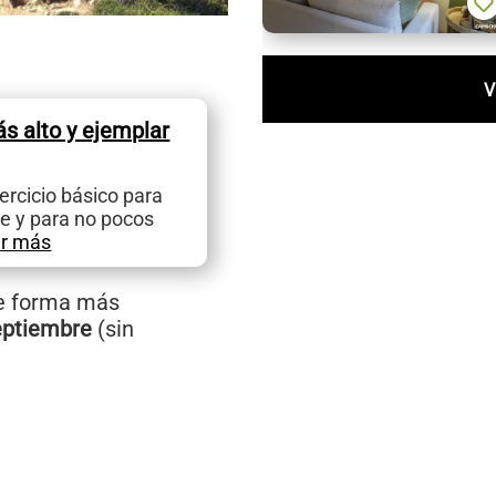
V
ás alto y ejemplar
ercicio básico para
je y para no pocos
r más
de forma más
eptiembre
(sin