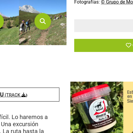
Fotografías:
© Grupo de Mo
LU
(TRACK
)
fícil. Lo haremos a
. Una excursión
 La ruta hasta la