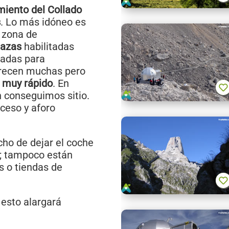
iento del Collado
s
. Lo más idóneo es
 zona de
lazas
habilitadas
vadas para
arecen muchas pero
 muy rápido
. En
 conseguimos sitio.
ceso y aforo
cho de dejar el coche
s; tampoco están
s o tiendas de
 esto alargará