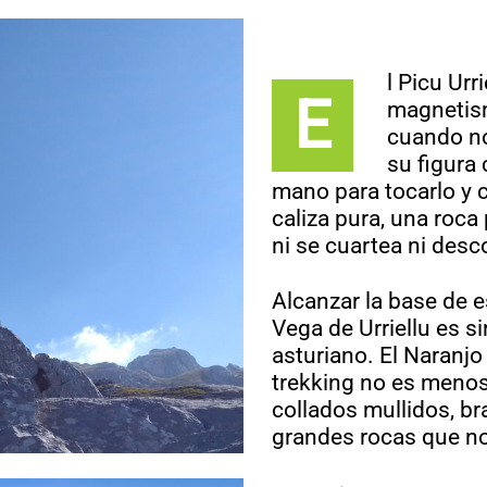
l Picu Ur
E
magnetism
cuando no
su figura
mano para tocarlo y 
caliza pura, una roca
ni se cuartea ni desc
Alcanzar la base de e
Vega de Urriellu es s
asturiano. El Naranjo 
trekking no es menos
collados mullidos, b
grandes rocas que no