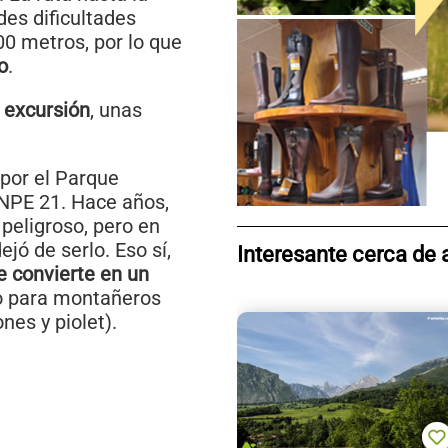
des dificultades
00 metros, por lo que
o
.
a excursión
, unas
por el Parque
PNPE 21. Hace años,
 peligroso, pero en
jó de serlo. Eso sí,
Interesante cerca de 
se convierte en un
to para montañeros
es y piolet).