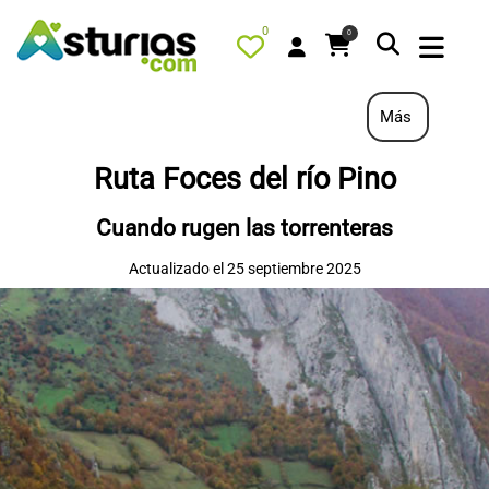
0
0
Más
Ruta Foces del río Pino
PORTADA
Cuando rugen las torrenteras
QUÉ HACER
Actualizado el 25 septiembre 2025
ALOJAMIENTOS
RESTAURANTES
TURISMO ACTIVO
TIENDA
AGENDA
OFERTAS