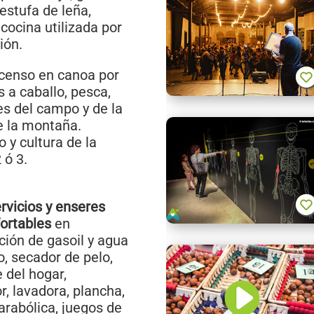
estufa de leña,
 cocina utilizada por
ión.
scenso en canoa por
s a caballo, pesca,
des del campo y de la
e la montaña.
 y cultura de la
 ó 3.
rvicios y enseres
ortables
en
ción de gasoil y agua
o, secador de pelo,
 del hogar,
r, lavadora, plancha,
arabólica, juegos de