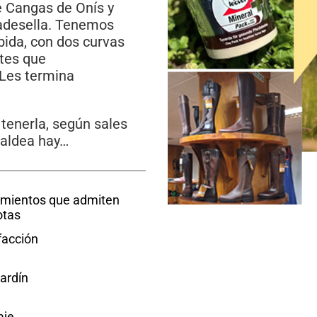
e Cangas de Onís y
badesella. Tenemos
bida, con dos curvas
ntes que
 Les termina
 tenerla, según sales
 aldea hay…
amientos que admiten
tas
facción
ardín
je