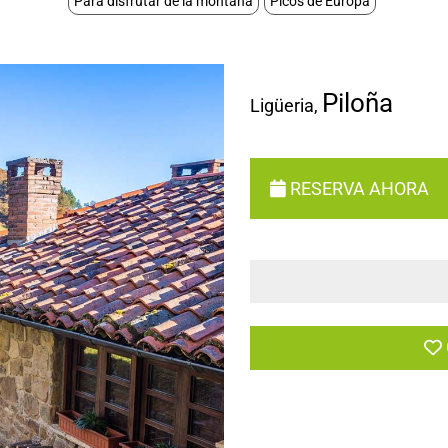
Para disfrutar de la montaña
Picos de Europa
Piloña
Ligüeria
,
RESERVA AHORA