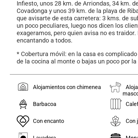
Infiesto, unos 28 km. de Arriondas, 34 km. d
Covadonga y unos 39 km. de la playa de Ri
que avisarte de esta carretera: 3 kms. de su
un poco peculiares, luego nos dicen los clie
exageramos, pero quien avisa no es traidor.
encantando a todos.
* Cobertura móvil: en la casa es complicado
de la cocina al monte o bajas un poco por la
Alojamientos con chimenea
Aloj
masco
Barbacoa
Cale
Con encanto
Con j
Lavadora
Mena