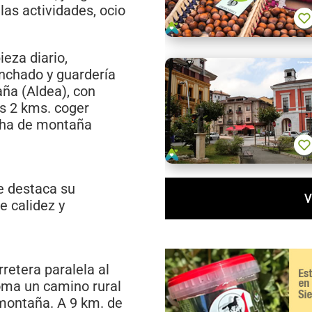
as actividades, ocio
ieza diario,
anchado y guardería
ña (Aldea), con
s 2 kms. coger
echa de montaña
e destaca su
V
e calidez y
retera paralela al
toma un camino rural
montaña. A 9 km. de