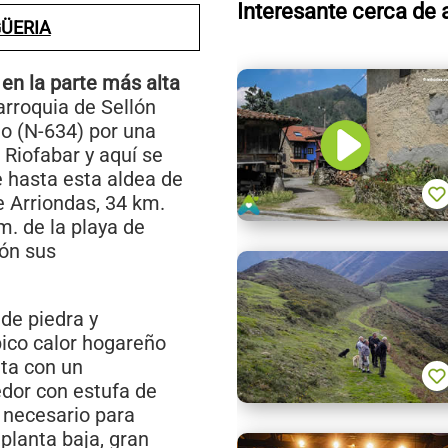
Interesante cerca de 
GÜERIA
 en la parte más alta
arroquia de Sellón
to (N-634) por una
 Riofabar y aquí se
 hasta esta aldea de
e Arriondas, 34 km.
. de la playa de
ión sus
 de piedra y
ico calor hogareño
lta con un
dor con estufa de
o necesario para
 planta baja, gran