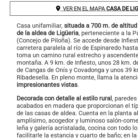
VER EN EL MAPA
CASA DE LI
Casa unifamiliar,
situada a 700 m. de altitud
de la aldea de Ligüeria
, perteneciente a la P
(Concejo de Piloña). Se accede desde Infies
carretera paralela al río de Espinaredo hasta
toma un camino rural estrecho y ascendente
montaña. A 9 km. de Infiesto, unos 28 km. d
de Cangas de Onís y Covadonga y unos 39 km
Ribadesella. En pleno monte, llama la atenc
impresionantes vistas
.
Decorada con detalle al estilo rural
, paredes
acabados en madera que proporcionan el típ
de las casas de aldea. Cuenta en la planta a
amplísimo, acogedor y luminoso salón-come
leña y galería acristalada, cocina con todo l
facilitarle la estancia y cuarto de baño; en la